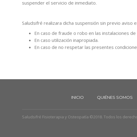
suspender el servicio de inmediato.
Saludsifré realizara dicha suspensión sin previo aviso 
En caso de fraude o robo en las instalaciones de la
En caso utilización inapropiada.
En caso de no respetar las presentes condicione
INICIO
QUIÉNES SOMOS
Saludsifré Fisioterapia y Osteopatía ©2018. Todos los derec