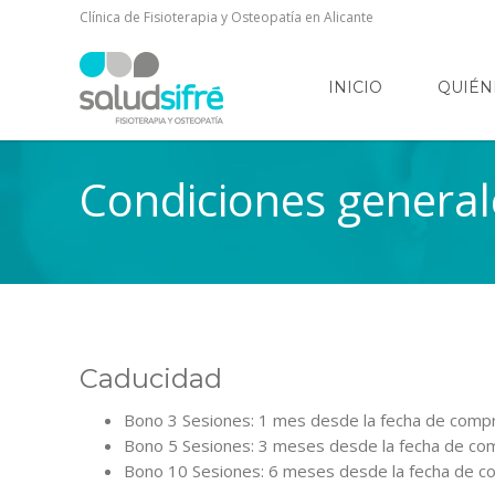
Clínica de Fisioterapia y Osteopatía en Alicante
INICIO
QUIÉN
Condiciones general
Caducidad
Bono 3 Sesiones: 1 mes desde la fecha de comp
Bono 5 Sesiones: 3 meses desde la fecha de co
Bono 10 Sesiones: 6 meses desde la fecha de c