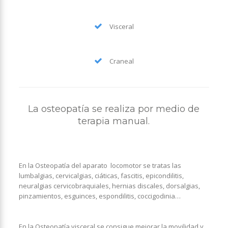
Visceral
Craneal
La osteopatía se realiza por medio de
terapia manual.
En la Osteopatía del aparato locomotor se tratas las
lumbalgias, cervicalgias, ciáticas, fascitis, epicondilitis,
neuralgias cervicobraquiales, hernias discales, dorsalgias,
pinzamientos, esguinces, espondilitis, coccigodinia…
En la Osteopatía visceral se consigue mejorar la movilidad y