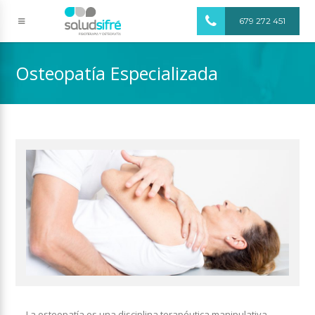
679 272 451
Osteopatía Especializada
La osteopatía es una disciplina terapéutica manipulativa,